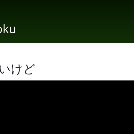
oku
いけど